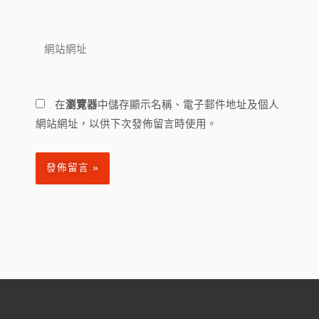
子
郵
網
件
站
地
網
址
址
*
在
瀏覽器
中儲存顯示名稱、電子郵件地址及個人
網站網址，以供下次發佈留言時使用。