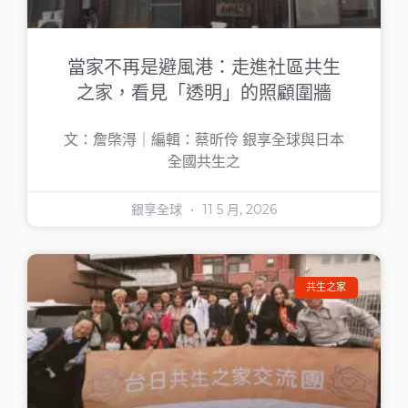
當家不再是避風港：走進社區共生
之家，看見「透明」的照顧圍牆
文：詹棨淂｜編輯：蔡昕伶 銀享全球與日本
全國共生之
銀享全球
11 5 月, 2026
共生之家