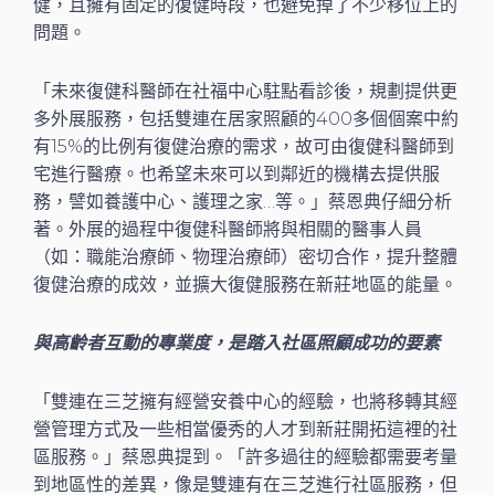
健，且擁有固定的復健時段，也避免掉了不少移位上的
問題。
「未來復健科醫師在社福中心駐點看診後，規劃提供更
多外展服務，包括雙連在居家照顧的400多個個案中約
有15%的比例有復健治療的需求，故可由復健科醫師到
宅進行醫療。也希望未來可以到鄰近的機構去提供服
務，譬如養護中心、護理之家…等。」蔡恩典仔細分析
著。外展的過程中復健科醫師將與相關的醫事人員
（如：職能治療師、物理治療師）密切合作，提升整體
復健治療的成效，並擴大復健服務在新莊地區的能量。
與高齡者互動的專業度，是踏入社區照顧成功的要素
「雙連在三芝擁有經營安養中心的經驗，也將移轉其經
營管理方式及一些相當優秀的人才到新莊開拓這裡的社
區服務。」蔡恩典提到。「許多過往的經驗都需要考量
到地區性的差異，像是雙連有在三芝進行社區服務，但