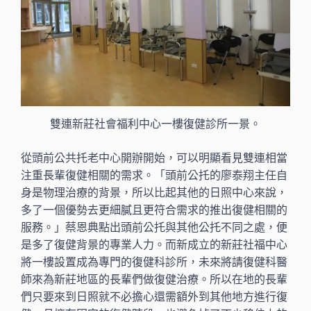
雙連新莊社會福利中心一樓復健診所一景。
從頭前公共托老中心開辦開始，可以明顯看見雙連相當
注重長輩復健相關的需求。「頭前公托的廖泰翔主任自
身是物理治療的背景，所以比起其他的日照中心來說，
多了一個優勢去更細膩且更符合需求的推出復健相關的
服務。」蔡恩典點出頭前公托與其他公托不同之處，便
是多了復健背景的專業人力。而新成立的新莊社福中心
將一樓設置成為專門的復健科診所，未來將請復健科醫
師來為新莊地區的長輩們做復健治療。所以在地的長輩
們只要來到日照就不必擔心還需額外到其他地方進行復