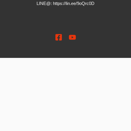
LINE@:
https://lin.ee/9oQrc0D