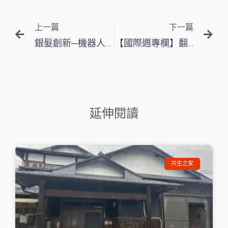
上一頁
下
上一篇
下一篇
銀髮創新─機器人/機器寵物
【國際週專欄】翻轉老爹，設造南機場 — 專訪方荷生里長
延伸閱讀
共生之家