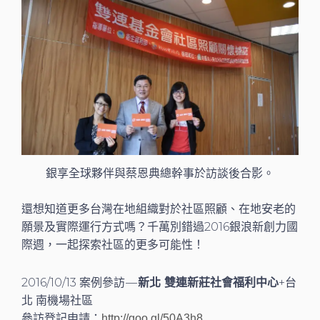
銀享全球夥伴與蔡恩典總幹事於訪談後合影。
還想知道更多台灣在地組織對於社區照顧、在地安老的
願景及實際運行方式嗎？千萬別錯過2016銀浪新創力國
際週，一起探索社區的更多可能性！
2016/10/13 案例參訪 —
新北 雙連新莊社會福利中心
+台
北 南機場社區
參訪登記申請：
http://goo.gl/50A3h8