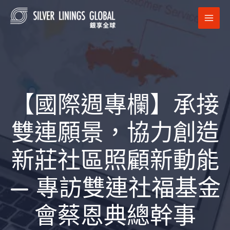
跳
MAI
至
MEN
主
要
內
容
【國際週專欄】承接
雙連願景，協力創造
新莊社區照顧新動能
— 專訪雙連社福基金
會蔡恩典總幹事