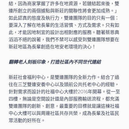
結，因為商家掌握了許多在地資源，若鏈結起來後，雙
連所創立的兩個據點與新莊的關聯性將會更加成熟。」
如此認真的態度及執行力，雙連團隊的目的只有一個：
要深入了解在地長輩的生活習慣、方式及需求。只有如
此，才能因地制宜的設計出相對應的服務。聽著蔡恩典
滔滔不絕的說著，我們不禁可以感受到雙連團隊想要在
新莊地區為長輩創造在地安老環境的決心！
翻轉老人刻板印象，打造社區內不同世代連結
新莊社會福利中心，是雙連團隊的全新力作。結合了過
往在三芝雙連安養中心以及頭前公共托老中心的經驗，
針對需求而設計的社福中心大樓於2016年開幕。從一至
四樓，無論是空間設計還是內部服務輸送流程，都充滿
雙連團隊的創新、創意，最重要的目標就是讓這棟社福
中心大樓可以與周邊社區共存共榮，成為長輩及社區民
眾活動的好所在。