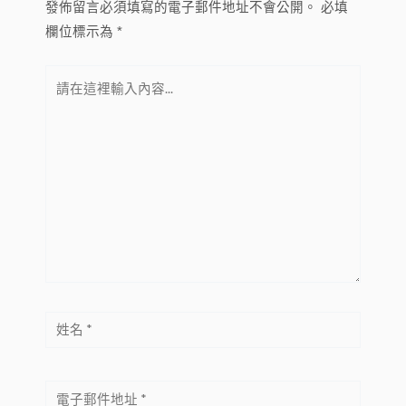
發佈留言必須填寫的電子郵件地址不會公開。
必填
欄位標示為
*
請
在
這
裡
輸
入
內
容...
姓
名
*
電