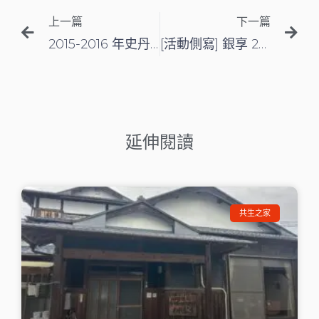
上一篇
下一篇
2015-2016 年史丹福銀髮設計競賽全球總決賽：入圍團隊巡禮
[活動側寫] 銀享 2016 首發小聚 ─ 來瞧瞧國外如何把錢在高齡照顧中滾得巧妙！
延伸閱讀
共生之家