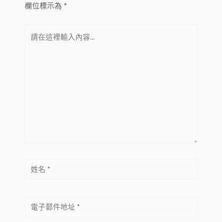
欄位標示為
*
請
在
這
裡
輸
入
內
容...
姓
名
*
電
子