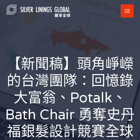
跳
MAI
至
MEN
主
要
內
容
【新聞稿】頭角崢嶸
的台灣團隊：回憶錄
大富翁、Potalk、
Bath Chair 勇奪史丹
福銀髮設計競賽全球