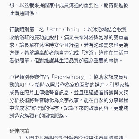
想，以盆栽來提醒家中成員溝通的重要性，期待促進彼
此溝通關係。
行動類別第二名「Bath Chair」：以沐浴椅結合軟質
收納浴缸的雙功能設計，滿足長輩淋浴與泡澡的雙重需
求，讓長輩在沐浴時安全且舒適，若有泡澡需求也更為
方便。希望讓高齡者能自力完成「沐浴」這件在生活中
看似簡單，但對維護其生活品質卻極為重要的事情。
心智類別參賽作品「PicMemory」：協助家族成員互
動的APP。拾時以照片作為家庭互動的媒介，引導家族
成員在照片上傳遞聲音訊息，並且透過語音辨識與文詞
分析技術將聲音轉化為文字故事。能在自然的分享過程
中完成家族記憶的保存，記錄下來的故事內容，更能夠
創造家族獨有的回憶脈絡。
延伸閱讀
入圍史丹福銀髮設計競賽全球總決賽團隊巡禮：