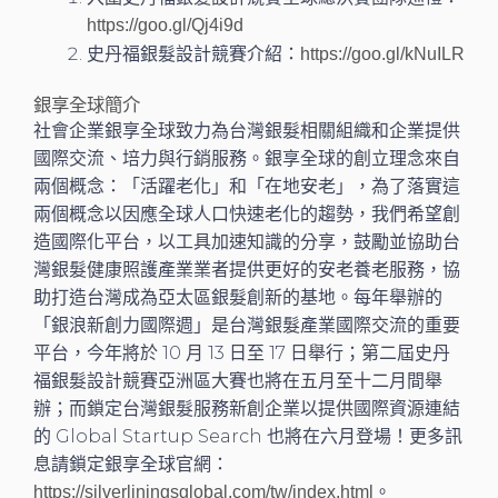
https://goo.gl/Qj4i9d
史丹福銀髮設計競賽介紹：
https://goo.gl/kNuILR
銀享全球簡介
社會企業銀享全球致力為台灣銀髮相關組織和企業提供
國際交流、培力與行銷服務。銀享全球的創立理念來自
兩個概念：「活躍老化」和「在地安老」，為了落實這
兩個概念以因應全球人口快速老化的趨勢，我們希望創
造國際化平台，以工具加速知識的分享，鼓勵並協助台
灣銀髮健康照護產業業者提供更好的安老養老服務，協
助打造台灣成為亞太區銀髮創新的基地。每年舉辦的
「銀浪新創力國際週」是台灣銀髮產業國際交流的重要
平台，今年將於 10 月 13 日至 17 日舉行；第二屆史丹
福銀髮設計競賽亞洲區大賽也將在五月至十二月間舉
辦；而鎖定台灣銀髮服務新創企業以提供國際資源連結
的 Global Startup Search 也將在六月登場！更多訊
息請鎖定銀享全球官網：
。
https://silverliningsglobal.com/tw/index.html