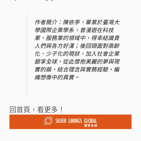
作者簡介：陳依亭，畢業於臺灣大
學國際企業學系，曾漫遊在科技
業、服務業的領域中，得幸結識貴
人們與各方好漢；後回頭面對高齡
化、少子化的現狀，加入社會企業
銀享全球，從此懷抱美麗的夢與現
實的繭，結合理念與實務經驗，編
織想像中的真實。
回首頁，看更多！
上一頁
下