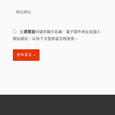
郵
網
件
站
地
網
址
址
*
在
瀏覽器
中儲存顯示名稱、電子郵件地址及個人
網站網址，以供下次發佈留言時使用。