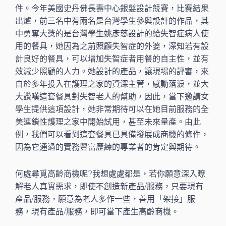
件。今年美國史丹佛長壽中心銀髮設計競賽，比賽結果
出爐，前三名中有兩名是台灣學生參與設計的作品，其
中勇奪大獎的是台灣學生姚彥慈設計的給失智症病人使
用的餐具，她因為之前照顧失智症的外婆，深知若有設
計良好的餐具，可以增加失智症者用餐的自主性，並有
效減少照顧的人力。她設計的產品，讓現場的評審，來
自於多年投入在護理之家的資深主管，感動落淚，並大
大讚嘆這套餐具對失智老人的幫助，因此，當下邀請女
學生提供這項設計，她非常期待可以在她目前服務的全
美連鎖性護理之家中開始試用，甚至未來量產。由此
例，我們可以看到這套餐具已具備發展成商機的條件，
因為它通過的實務豐富歷練的專業者的肯定與期待。
何處尋覓高齡商機呢?我想處處都是，若你願意深入瞭
解老人真實需求，即使不創造新產品/服務，只要現有
產品/服務，願意為老人多作一些，善用「架接」服
務，現有產品/服務，即可當下產生高齡商機。