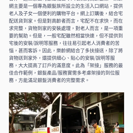
網主要是一個專為銀髮族所設立的生活入口網站，提供
老人及子女一個便利的購物平台。網上訂購後，結合宅
配送貨到家。但是對高齡者而言，宅配不在求快，而在
求完整，貨物到家的安裝處理，對老人而言，是一項重
要的幫助。但是，一般宅配雖然相當快速，但不提供到
宅後的安裝/說明等服務，往往易引起老人消費者的苦
惱，甚而客訴。因此，樂齡網結合了多扶接送，除了將
貨物送到家外，還提供細心、貼心的安裝/說明等服
務，大大提高了訂戶的滿意度。此為「架接」服務的最
佳合作範例，銀髮產品/服務實需多考慮架接的到位服
務，方能滿足銀髮消費者的完整需求。