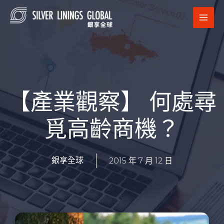
跳
MAI
至
MEN
主
要
內
容
【產業觀察】 何處尋
覓高齡商機？
2015 年 7 月 12 日
銀享全球