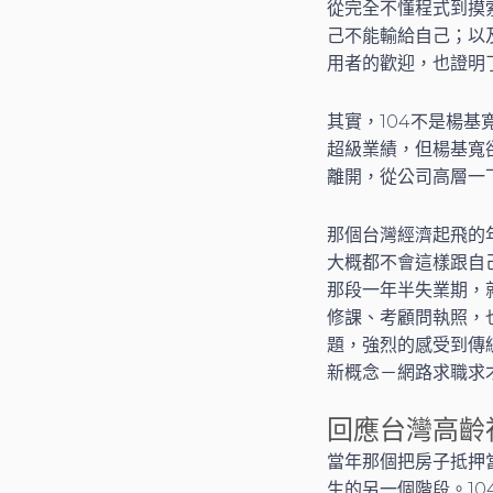
從完全不懂程式到摸
己不能輸給自己；以
用者的歡迎，也證明
其實，104不是楊
超級業績，但楊基寬
離開，從公司高層一
那個台灣經濟起飛的年
大概都不會這樣跟自
那段一年半失業期，
修課、考顧問執照，
題，強烈的感受到傳
新概念－網路求職求
回應台灣高齡
當年那個把房子抵押
生的另一個階段。1