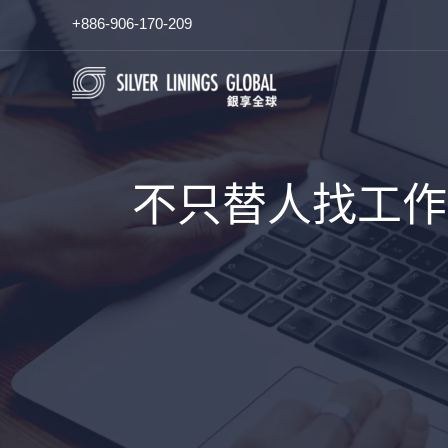
跳
+886-906-170-209
至
主
要
內
容
不只替人找工作