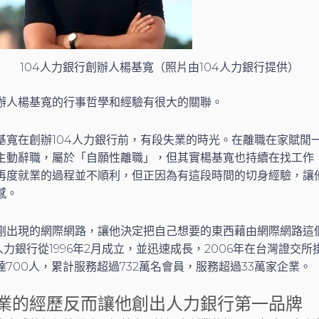
104人力銀行創辦人楊基寬（照片由104人力銀行提供）
辦人楊基寬的行事哲學和經驗有很大的關聯。
基寬在創辦104人力銀行前，有段失業的時光。在離職在家賦閒
主動辭職，屬於「自願性離職」，但其實楊基寬也持續在找工作，
再度就業的過程並不順利，但正因為有這段時間的切身經驗，讓
感。
剛出現的網際網路，讓他決定把自己想要的東西藉由網際網路這
人力銀行從1996年2月成立，並迅速成長，2006年在台灣證交所
700人，累計服務超過732萬名會員，服務超過33萬家企業。
業的經歷反而讓他創出人力銀行第一品牌