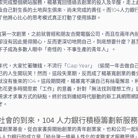
索完成整個網站服務，楊基寬回憶過去創業的投入及辛酸，走上
及自己對生長的土地與生俱來、尚未完成的責任。而104人力銀
了他將心比心的思考模式真正打動了使用族群。
基寬第一次創業，之前就曾經和朋友合開電腦公司，而且在兩年內就
卻沒有因此覺得開心，反而更深切地問自己，到底想要什麼？甚
下子成為多數人眼中「奇怪的、不事生產的青年人」。
代，大家忙著賺錢，不流行「Gap Year」（偷閒一年去做自
己的人生開玩笑！然而，這段失業期，反而成了楊基寬創業的養
就沒有後來的104。這段期間裡，楊基寬不讓自己有絲毫懈怠，
也花更多時間思索「工作」的意義，針對「無法找到理想工作」
統求才求事方式的缺點。終於找到連結時代脈動的新工具網際網
才。
社會的到來，104 人力銀行積極籌劃新服務
當創業基金，從自家書房開始創業的青年創業家，也和公司一起
04人力銀行的成立是「給台灣一條最人性化的求職求才服務管道