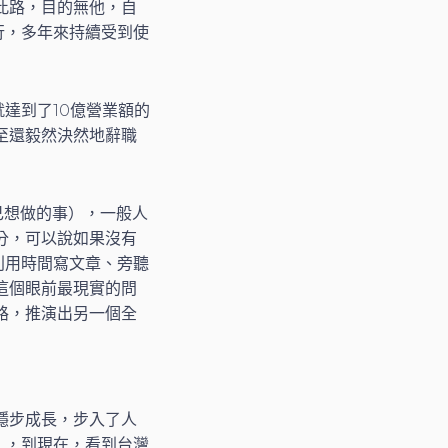
此路，目的無他，自
行，多年來持續受到使
達到了10億營業額的
至還毅然決然地辭職
己想做的事），一般人
分，可以說如果沒有
利用時間寫文章、旁聽
這個眼前最現實的問
路，推演出另一個全
穩步成長，步入了人
」，到現在，看到台灣