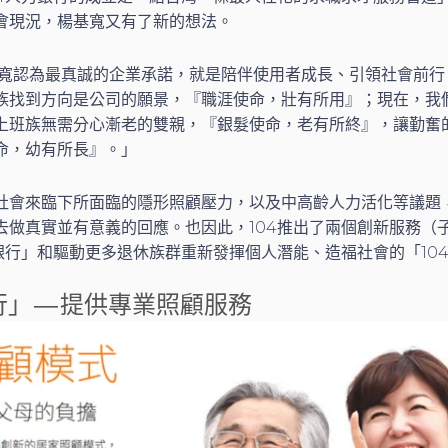
會現況，楊基寬又有了新的想法。
基寬認為最真誠的企業承諾，就是陪伴使用者成長、引領社會前行
族找到方向是公司的願景，『職涯使命，壯有所用』；現在，我
上班族無需分心漸老的雙親，『銀髮使命，老有所終』，讓勤奮
命，幼有所長』。」
社會來臨下所面臨的隱形照顧壓力，以及中高齡人力活化等議題
做真實並有意義的回應。也因此，104推出了兩個創新服務（子
髮銀行」和驅動更多退休族群重新發揮個人潛能、造福社會的「10
行」 — 提供專業照顧服務