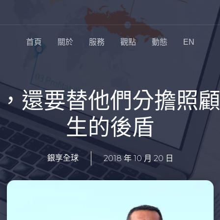
首頁
關於
服務
觀點
動態
EN
，還要替他們分擔照
生的後盾
2018 年 10 月 20 日
銀享全球