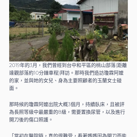
2019年的3月，我們曾經到台中和平區的桃山部落(距離
達觀部落約10分鐘車程)拜訪。那時我們造訪瓊霖阿嬤
的家，並與她的女兒、身為主要照顧者的玉蘭女士碰
面。
那時候的瓊霖阿嬤出院大概3個月，持續臥床，且被評
為長照等級中最嚴重的8級，需要置換尿管，以及進行
開刀後的傷口照護。
「當初在醫院時，真的很難受，看著媽媽因為開刀而能