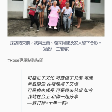
採訪結束前，我與玉蘭、瓊霖阿嬤及家人留下合影。
（攝影：王若馨）
#Rose專屬點歌時間
可能忙了又忙 可能傷了又傷 可能
無數眼淚 在夜晚嚐了又嚐
可是換來成長 可是換來希望 如今
我站在台上 和你一起分享
— 蘇打綠
<十年一刻>