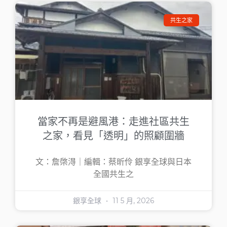
共生之家
當家不再是避風港：走進社區共生
之家，看見「透明」的照顧圍牆
文：詹棨淂｜編輯：蔡昕伶 銀享全球與日本
全國共生之
銀享全球
11 5 月, 2026