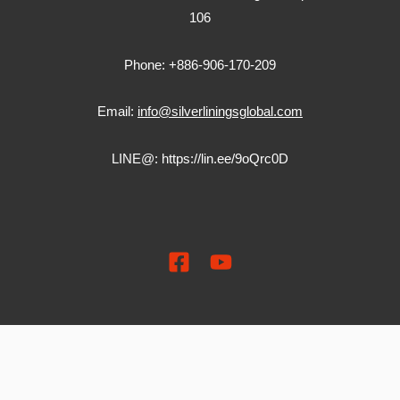
106
Phone: +886-906-170-209
Email:
info@silverliningsglobal.com
LINE@:
https://lin.ee/9oQrc0D