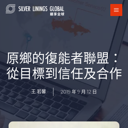
跳
MAI
至
MEN
主
要
內
容
原鄉的復能者聯盟：
從目標到信任及合作
2019 年 9 月 12 日
王 若馨