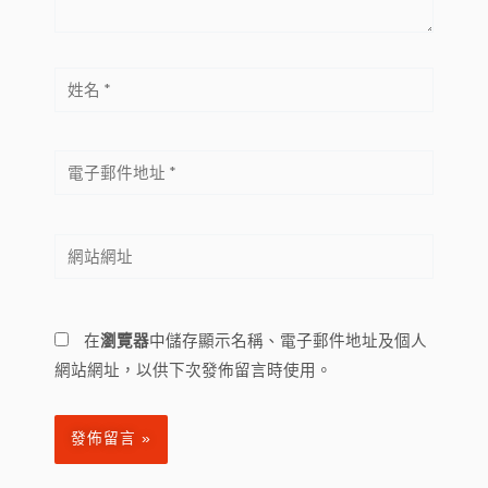
姓
名
*
電
子
郵
網
件
站
地
網
址
址
*
在
瀏覽器
中儲存顯示名稱、電子郵件地址及個人
網站網址，以供下次發佈留言時使用。