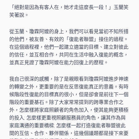
「絕對是因為有客人在，她才走這麼長一段！」玉蘭笑
笑著說。
從玉蘭、瓊霖阿嬤的身上，我們可以看見當初不知所措
的他們，被友善、有效的「復能者聯盟」接住的過程。
在這個過程裡，他們一起建立適當的目標、建立對彼此
的信任，並互相合作，共同在生活中融入復能的概念，
並真正見證了瓊霖阿嬤在能力回復上的歷程。
我自己很深的感觸，除了是親眼看到瓊霖阿嬤進步神速
的轉變之外，更重要的是在反思復能真正的意義。有時
候階段性復能的目標真的很小，但是卻會是前往下一個
階段的重要基石。除了大家常常提到的跨專業合作之
外，怎麼樣將家庭照顧者的角色加入，使其能夠更積極
的投入; 怎麼樣更重視照顧服務員的角色，讓其作為與
家庭溝通的重要橋樑; 怎麼樣一起打造復能者聯盟彼此
間的互信、合作、夥伴關係，這幾個議題都是接下來要