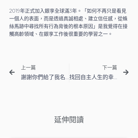
2019年正式加入銀享全球滿3年。「如何不再只是看見
一個人的表面，而是透過真誠相處、建立信任感，從蛛
絲馬跡中尋找所有行為背後的根本原因」是我覺得在接
觸高齡領域、在銀享工作後很重要的學習之一。
上一頁
下
上一篇
下一篇
謝謝你們給了我名字，我以此為傲
找回自主人生的幸福高齡秘訣
延伸閱讀