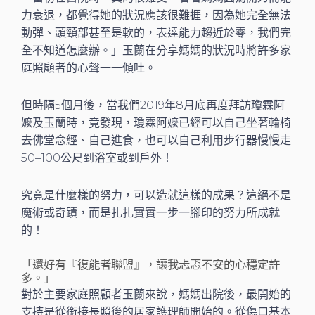
力衰退，都覺得她的狀況應該很難捱，因為她完全無法
動彈、頭頸部甚至是軟的，表達能力趨近於零，我們完
全不知道怎麼辦。」玉蘭在分享媽媽的狀況時將許多家
庭照顧者的心聲一一傾吐。
但時隔5個月後，當我們2019年8月底再度拜訪瓊霖阿
嬤及玉蘭時，竟發現，瓊霖阿嬤已經可以自己坐著輪椅
去佛堂念經、自己進食，也可以自己利用步行器慢慢走
50–100公尺到浴室或到戶外！
究竟是什麼樣的努力，可以造就這樣的成果？這絕不是
魔術或奇蹟，而是扎扎實實一步一腳印的努力所成就
的！
「還好有『復能者聯盟』，讓我忐忑不安的心穩定許
多。」
對於主要家庭照顧者玉蘭來說，媽媽出院後，最開始的
支持是從銜接長照後的居家護理師開始的。從傷口基本