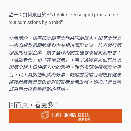
註一：資料來自於HSJ
Volunteer support programme
‘cut admissions by a third”
作者簡介：楊寧茵是銀享全球共同創辦人。銀享全球是
一家為銀髮相關組織和企業提供國際交流、培力與行銷
服務的社會企業。銀享全球的創立理念來自兩個概念：
「活躍老化」和「在地安老」，為了落實這兩個概念以
因應全球人口快速老化的趨勢，我們希望創造國際化平
台，以工具加速知識的分享，鼓勵並協助台灣銀髮健康
照護產業業者提供更好的安老養老服務，協助打造台灣
成為亞太區銀髮創新的基地。
回首頁，看更多！
上一頁
下