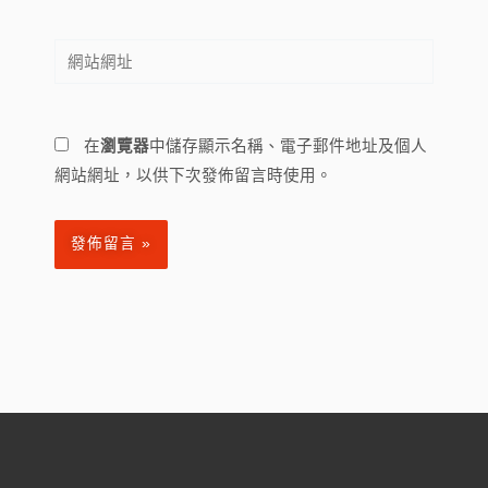
郵
網
件
站
地
網
址
址
*
在
瀏覽器
中儲存顯示名稱、電子郵件地址及個人
網站網址，以供下次發佈留言時使用。