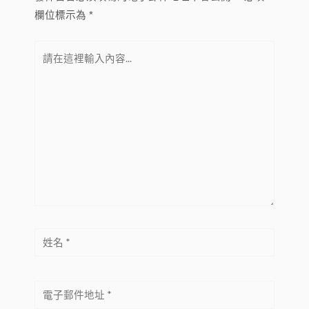
欄位標示為
*
請
在
這
裡
輸
入
內
容...
姓
名
*
電
子