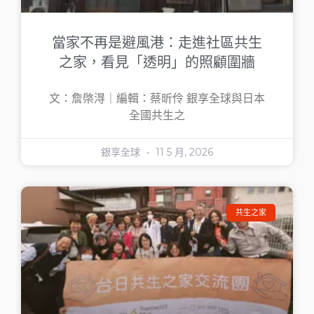
當家不再是避風港：走進社區共生
之家，看見「透明」的照顧圍牆
文：詹棨淂｜編輯：蔡昕伶 銀享全球與日本
全國共生之
銀享全球
11 5 月, 2026
共生之家