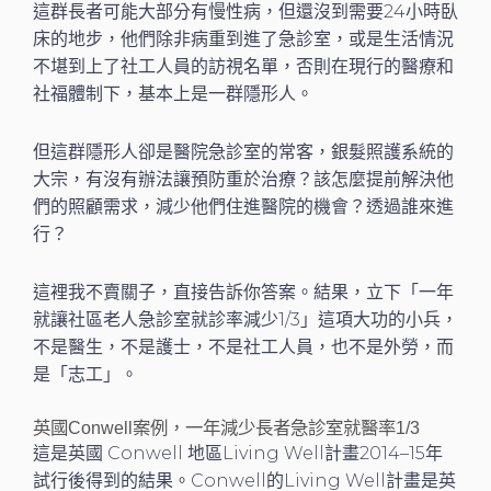
這群長者可能大部分有慢性病，但還沒到需要24小時臥
床的地步，他們除非病重到進了急診室，或是生活情況
不堪到上了社工人員的訪視名單，否則在現行的醫療和
社福體制下，基本上是一群隱形人。
但這群隱形人卻是醫院急診室的常客，銀髮照護系統的
大宗，有沒有辦法讓預防重於治療？該怎麼提前解決他
們的照顧需求，減少他們住進醫院的機會？透過誰來進
行？
這裡我不賣關子，直接告訴你答案。結果，立下「一年
就讓社區老人急診室就診率減少1/3」這項大功的小兵，
不是醫生，不是護士，不是社工人員，也不是外勞，而
是「志工」。
英國Conwell案例，一年減少長者急診室就醫率1/3
這是英國 Conwell 地區Living Well計畫2014–15年
試行後得到的結果。Conwell的Living Well計畫是英