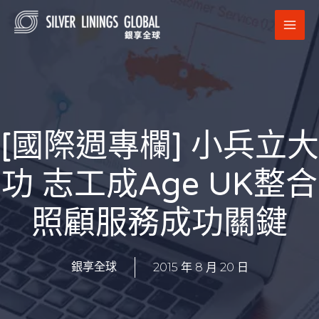
跳
MAI
至
MEN
主
要
內
容
[國際週專欄] 小兵立大
功 志工成Age UK整合
照顧服務成功關鍵
2015 年 8 月 20 日
銀享全球