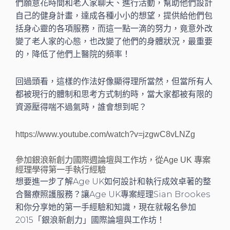
們願意花時間和老人家聊天、進行活動，幫助他們設計
自己的健身計畫，達成各種小小的想望，提供給他們包
括身心靈的各項服務，而這一點一滴的努力，竟意外改
變了老人家的心態，也改變了他們的身體狀況，最重要
的，降低了他們上醫院的頻率！
回過頭看，這樣的作法好像顯得理所當然，但當所有人
都被現行的體制和思考方式制約時，當大家都被有限的
資源壓得喘不過氣時，誰會想到呢？
https://www.youtube.com/watch?v=jzgwC8vLNZg
參加銀浪新創力國際週論壇與工作坊，從Age UK 專案
經理學得第一手執行經驗
想要進一步了解Age UK如何設計和執行成效卓著的整
合醫療照護服務？讓Age UK專案經理Sian Brookes
和你分享她的第一手經驗和知識，現在就報名參加
2015「銀浪新創力」國際論壇與工作坊！