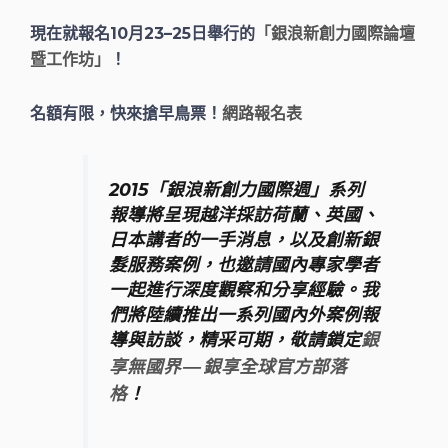
現在就報名10月23–25日舉行的
「銀浪新創力國際論壇
！
暨工作坊」
名額有限，快來搶早鳥票！
網路報名表
2015「銀浪新創力國際週」系列
報導將呈現越洋採訪荷蘭、英國、
日本講者的一手消息，以及創新銀
髮服務案例，也邀請國內專家學者
一起進行深度觀察和分享經驗。我
們將陸續推出一系列國內外案例報
導與訪談，精采可期，敬請鎖定
銀
享無國界 — 銀享全球官方部落
！
格