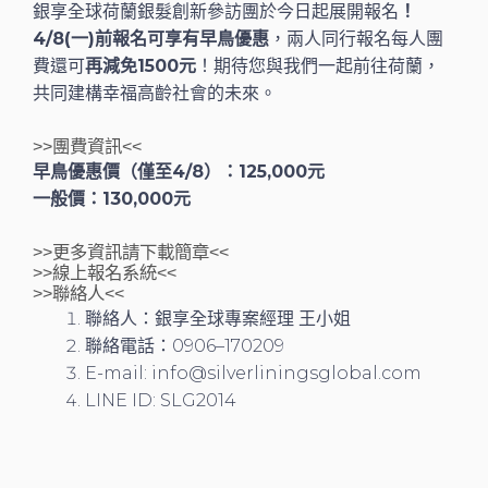
銀享全球荷蘭銀髮創新參訪團於今日起展開報名
！
4/8(一)前報名可享有早鳥優惠
，兩人同行報名每人團
費還可
再減免1500元
！期待您與我們一起前往荷蘭，
共同建構幸福高齡社會的未來。
>>團費資訊<<
早鳥優惠價（僅至4/8）：125,000元
一般價：130,000元
>>更多資訊請下載
簡章
<<
>>線上報名系統<<
>>聯絡人<<
聯絡人：銀享全球專案經理 王小姐
聯絡電話：0906–170209
E-mail: info@silverliningsglobal.com
LINE ID: SLG2014
上一頁
下