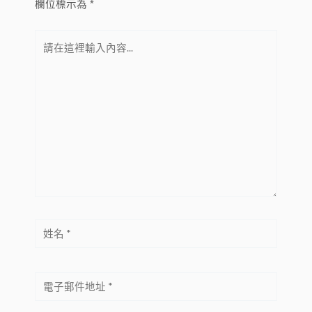
欄位標示為
*
請
在
這
裡
輸
入
內
容...
姓
名
*
電
子