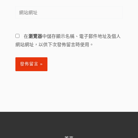
郵
網
件
站
地
網
址
址
*
在
瀏覽器
中儲存顯示名稱、電子郵件地址及個人
網站網址，以供下次發佈留言時使用。