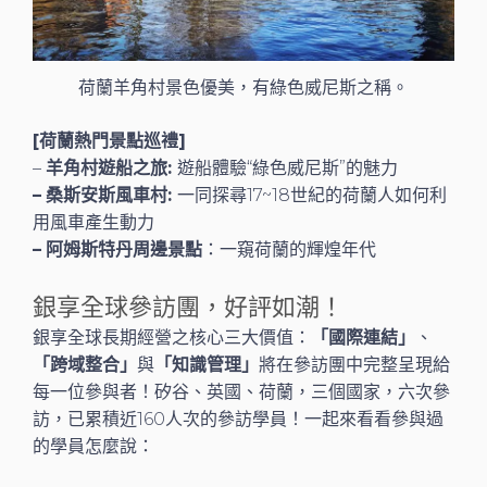
荷蘭羊角村景色優美，有綠色威尼斯之稱。
[荷蘭熱門景點巡禮]
–
羊角村遊船之旅:
遊船體驗“綠色威尼斯”的魅力
–
桑斯安斯風車村:
一同探尋17~18世紀的荷蘭人如何利
用風車產生動力
–
阿姆斯特丹周邊景點
：一窺荷蘭的輝煌年代
銀享全球參訪團，好評如潮！
銀享全球長期經營之核心三大價值：
「國際連結」
、
「跨域整合」
與
「知識管理」
將在參訪團中完整呈現給
每一位參與者！矽谷、英國、荷蘭，三個國家，六次參
訪，已累積近160人次的參訪學員！一起來看看參與過
的學員怎麼說：