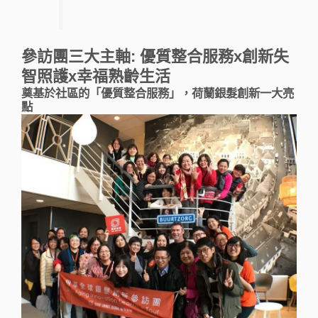
參訪團三大主軸: 優質整合服務x創新失
智照護x幸福熟齡生活
奠基於社區的「優質整合服務」，荷蘭銀髮創新一大亮
點