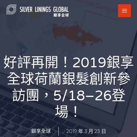
跳
MAI
至
MEN
主
要
內
容
好評再開！2019銀享
全球荷蘭銀髮創新參
訪團，5/18–26登
場！
2019 年 3 月 23 日
銀享全球