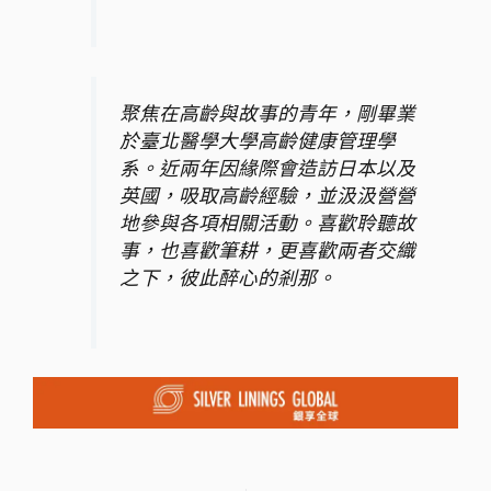
聚焦在高齡與故事的青年，剛畢業
於臺北醫學大學高齡健康管理學
系。近兩年因緣際會造訪日本以及
英國，吸取高齡經驗，並汲汲營營
地參與各項相關活動。喜歡聆聽故
事，也喜歡筆耕，更喜歡兩者交織
之下，彼此醉心的剎那。
上一頁
下