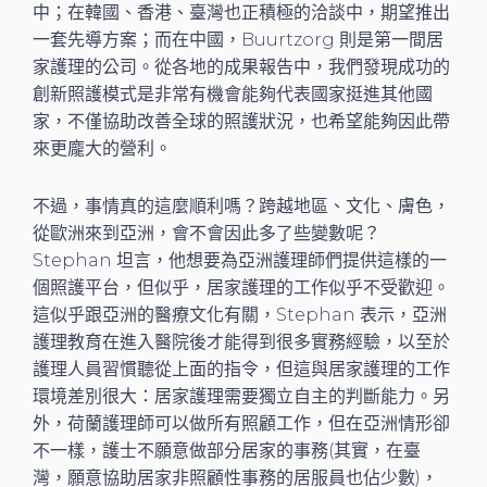
中；在韓國、香港、臺灣也正積極的洽談中，期望推出
一套先導方案；而在中國，Buurtzorg 則是第一間居
家護理的公司。從各地的成果報告中，我們發現成功的
創新照護模式是非常有機會能夠代表國家挺進其他國
家，不僅協助改善全球的照護狀況，也希望能夠因此帶
來更龐大的營利。
不過，事情真的這麼順利嗎？跨越地區、文化、膚色，
從歐洲來到亞洲，會不會因此多了些變數呢？
Stephan 坦言，他想要為亞洲護理師們提供這樣的一
個照護平台，但似乎，居家護理的工作似乎不受歡迎。
這似乎跟亞洲的醫療文化有關，Stephan 表示，亞洲
護理教育在進入醫院後才能得到很多實務經驗，以至於
護理人員習慣聽從上面的指令，但這與居家護理的工作
環境差別很大：居家護理需要獨立自主的判斷能力。另
外，荷蘭護理師可以做所有照顧工作，但在亞洲情形卻
不一樣，護士不願意做部分居家的事務(其實，在臺
灣，願意協助居家非照顧性事務的居服員也佔少數)，