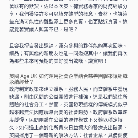
著既有的默契，佐以本次英、荷實務專家的財務經驗分
享，我們獲得許多可以填充雛型的概念、素材，也讓這
些充滿可能性的雛型添上更多真實，也更貼近真實。這
感覺著實讓人興奮不已，是吧？
且容我擅自發出邀請，讓有參與的夥伴能夠再次回味、
細品；有興趣的新朋友也能一同遨遊其中。讓我們再次
為那些未來可預期的美好發出驚嘆、讚賞吧！
英國 Age UK 如何運用社會企業結合慈善團體來讓組織
永續經營？
政府制定政策來建立體系，服務人民，而當體系中發現
缺漏，則由民間的公益團體進行補強，這是我們過往所
體驗的社會分工。然而，英國發現這樣的傳統模式似乎
越來越無法因應瞬息萬變的社會趨勢。政府體系改革速
度緩慢，民間團體在公益的運作模式下又難以穩定持
久。如何遏止高齡化所帶來日益擴大的醫療支出破洞？
英國運用了一個嶄新的解決方法：社會企業。具備促使