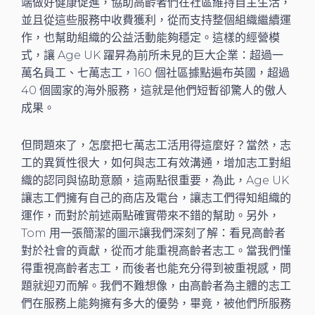
端做好健康促進，協助高齡者們在社區維持自主生活，
並且從這些服務中收費獲利，從而支持整個組織繼續運
作，也幫助組織的公益活動能夠穩定。這樣的經營模
式，讓 Age UK 躍昇為前所未見的巨大企業：超過一
萬名員工、七萬志工，160 個社區據點遍布英國，超過
40 個國家的海外服務，這就是他們短暫卻驚人的傲人
成果。
但問題來了，怎麼把七萬志工活用得這麼好？當然，志
工的異質性很大，如何與志工有效溝通，增加志工對組
織的認同與協助意願，這兩點很重要，為此，Age UK
讓志工們擁有自己的商店及電台，讓志工們得知組織的
運作，而對於前述兩點確實帶來不錯的幫助。另外，
Tom 用一張簡潔的圖示讓我們深刻了解：看見高齡者
對於社會的貢獻，從而才能重視高齡者志工。當我們懂
得重視高齡者志工，而後者也能充分得到被重視感，問
題就迎刃而解。我們不難想像，由高齡者為主體的志工
們在服務上能夠擁有多大的優勢，畢竟，被他們所服務