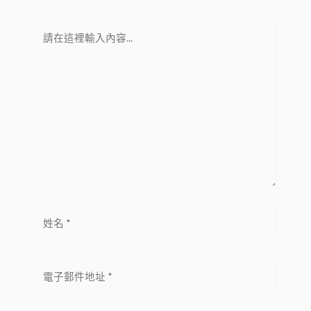
請
在
這
裡
輸
入
內
容...
姓
名
*
電
子
郵