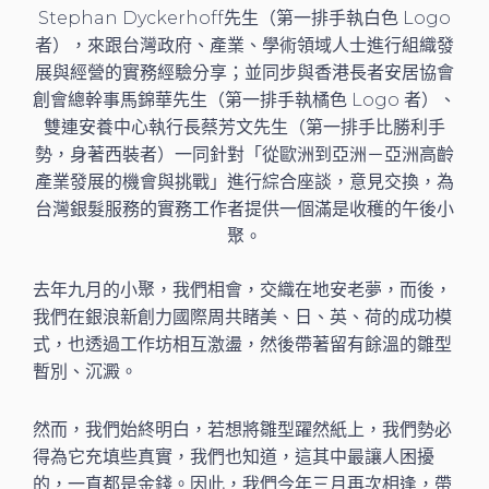
Stephan Dyckerhoff先生（第一排手執白色 Logo
者），來跟台灣政府、產業、學術領域人士進行組織發
展與經營的實務經驗分享；並同步與香港長者安居協會
創會總幹事馬錦華先生（第一排手執橘色 Logo 者）、
雙連安養中心執行長蔡芳文先生（第一排手比勝利手
勢，身著西裝者）一同針對「從歐洲到亞洲－亞洲高齡
產業發展的機會與挑戰」進行綜合座談，意見交換，為
台灣銀髮服務的實務工作者提供一個滿是收穫的午後小
聚。
去年九月的小聚，我們相會，交織在地安老夢，而後，
我們在銀浪新創力國際周共睹美、日、英、荷的成功模
式，也透過工作坊相互激盪，然後帶著留有餘溫的雛型
暫別、沉澱。
然而，我們始終明白，若想將雛型躍然紙上，我們勢必
得為它充填些真實，我們也知道，這其中最讓人困擾
的，一直都是金錢。因此，我們今年三月再次相逢，帶