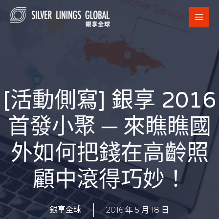
跳
MAI
至
MEN
主
要
內
容
[活動側寫] 銀享 2016
首發小聚 ─ 來瞧瞧國
外如何把錢在高齡照
顧中滾得巧妙！
2016 年 5 月 18 日
銀享全球