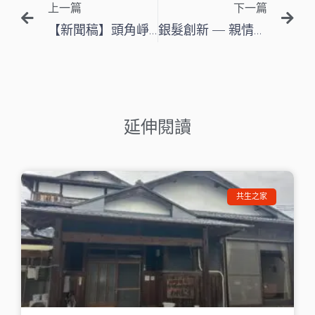
上一篇
下一篇
【新聞稿】頭角崢嶸的台灣團隊：回憶錄大富翁、Potalk、Bath Chair 勇奪史丹福銀髮設計競賽全球總決賽大獎
銀髮創新 — 親情維繫
延伸閱讀
共生之家