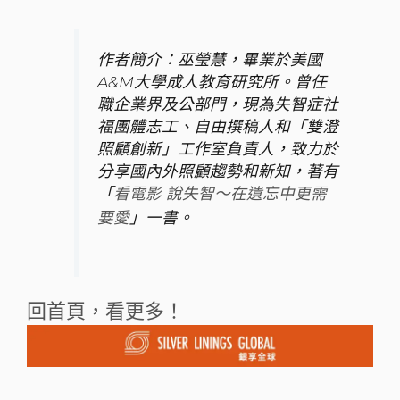
作者簡介：巫瑩慧，畢業於美國
A&M大學成人教育研究所。曾任
職企業界及公部門，現為失智症社
福團體志工、自由撰稿人和「雙澄
照顧創新」工作室負責人，致力於
分享國內外照顧趨勢和新知，著有
「
看電影 說失智～在遺忘中更需
」一書。
要愛
回首頁，看更多！
上一頁
下