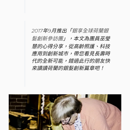
2017年9月推出「
銀享全球荷蘭銀
」，本文為團員巫瑩
髮創新參訪團
慧的心得分享，從高齡照護、科技
應用到創新城市，帶您看見長壽時
代的全新可能，錯過此行的朋友快
來讀讀荷蘭的銀髮創新篇章吧！