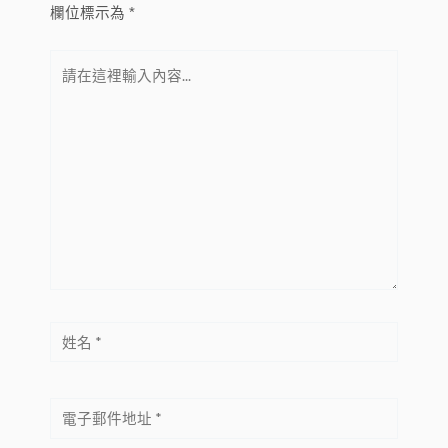
欄位標示為
*
請
在
這
裡
輸
入
內
容...
姓
名
*
電
子