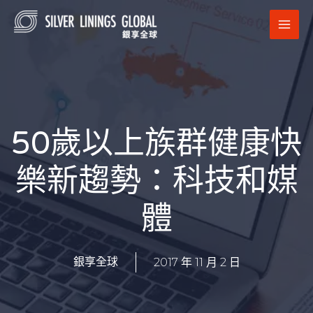
跳
MAI
至
MEN
主
要
內
容
50歲以上族群健康快
樂新趨勢：科技和媒
體
2017 年 11 月 2 日
銀享全球