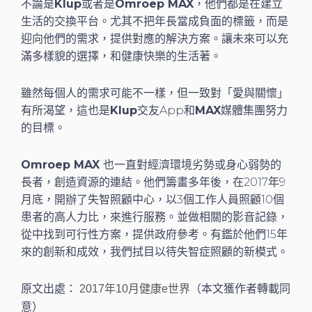
不論是
Klup
或者是
Omroep MAX
，他們都是在建立
生活的交換平台。尤其不把年長當成負面的標籤，而是
迎向他們的需求，提供對應的解決方案。讓未來可以充
滿多樣貌的選擇，和健康快樂的生活著。
雖然每個人的需求可能不一樣，但一致對「愛與關懷」
有所渴望，這也是
Klup
交友App和
MAX
媒體集團努力
的目標。
Omroep MAX
也一直對經濟環境劣勢或身心弱勢的
長者，創造資源的連結。他們籌畫多年後，在2017年9
月底，開辦了失智照顧中心，以3個工作人員照顧10個
患者的高人力比，來進行服務。並做相關的影音記錄，
從中找到可行性方案，提供政府參考。有鑑於他們15年
來的創新和成效，我們拭目以待失智症照顧的新模式。
原文出處：
（本文獲作者轉載同
2017年10月健康e世界
意）