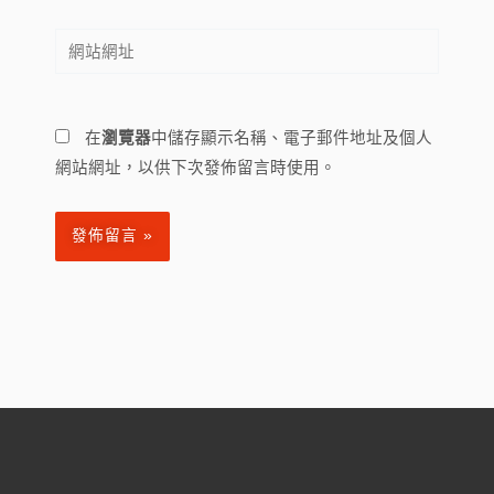
郵
網
件
站
地
網
址
址
*
在
瀏覽器
中儲存顯示名稱、電子郵件地址及個人
網站網址，以供下次發佈留言時使用。