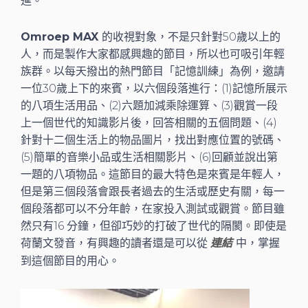
進。
Omroep MAX
的收視對象，不是只針對50歲以上的
人，而是製作大家都感興趣的節目，所以也可吸引年輕
族群。以每天撥出的熱門節目「記憶訓練」為例，邀請
一位30歲上下的來賓，以六個段落進行：(1)記憶所展示
的八項生活用品、(2)六題加減乘除運算、(3)觀賞一段
上一個世代的知識影片後，回答相關的五個問題、(4)
針對十二個生活上的物品圖片，找出對應位置的號碼、
(5)簡單的音樂小品或生活相關影片、(6)回顧並說出第
一題的八項物品。這節目的最大特色是來賓是年輕人，
但是第三個段落會跟長者過去的生活或歷史有關，每一
個段落都可以不分年齡，在家投入測試或觀賞。節目雖
然只有16 分鐘，但卻巧妙的打破了世代的隔閡。即使是
荷蘭文發音，有興趣的讀者還是可以從
中，掌握
連結
到這個節目的用心。