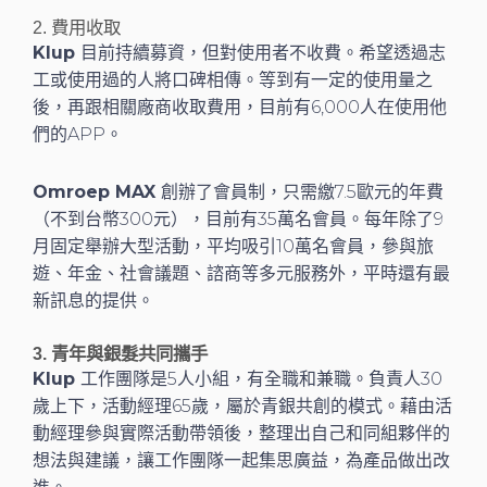
2. 費用收取
Klup
目前持續募資，但對使用者不收費。希望透過志
工或使用過的人將口碑相傳。等到有一定的使用量之
後，再跟相關廠商收取費用，目前有6,000人在使用他
們的APP。
Omroep MAX
創辦了會員制，只需繳7.5歐元的年費
（不到台幣300元），目前有35萬名會員。每年除了9
月固定舉辦大型活動，平均吸引10萬名會員，參與旅
遊、年金、社會議題、諮商等多元服務外，平時還有最
新訊息的提供。
3. 青年與銀髮共同攜手
Klup
工作團隊是5人小組，有全職和兼職。負責人30
歲上下，活動經理65歲，屬於青銀共創的模式。藉由活
動經理參與實際活動帶領後，整理出自己和同組夥伴的
想法與建議，讓工作團隊一起集思廣益，為產品做出改