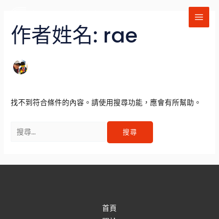
跳
搜
MAI
至
尋
作者姓名: rae
ME
主
關
要
鍵
內
字:
容
找不到符合條件的內容。請使用搜尋功能，應會有所幫助。
首頁