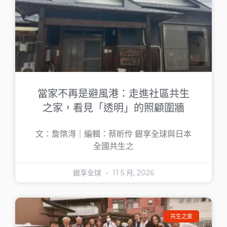
當家不再是避風港：走進社區共生
之家，看見「透明」的照顧圍牆
文：詹棨淂｜編輯：蔡昕伶 銀享全球與日本
全國共生之
銀享全球
11 5 月, 2026
共生之家