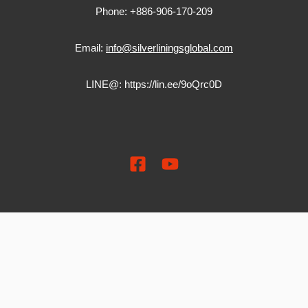
Phone: +886-906-170-209
Email:
info@silverliningsglobal.com
LINE@:
https://lin.ee/9oQrc0D