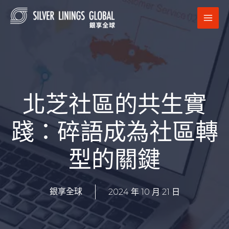
跳
MAI
至
MEN
主
要
內
容
北芝社區的共生實
踐：碎語成為社區轉
型的關鍵
2024 年 10 月 21 日
銀享全球