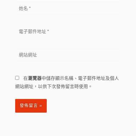
姓
名
*
電
子
郵
網
件
站
地
網
址
址
*
在
瀏覽器
中儲存顯示名稱、電子郵件地址及個人
網站網址，以供下次發佈留言時使用。