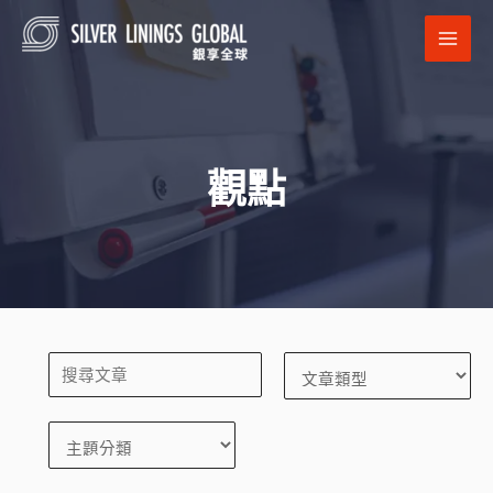
跳
MAI
至
MEN
主
要
內
容
觀點