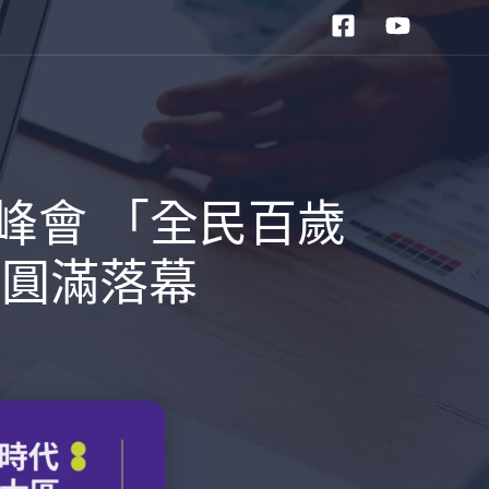
峰會 「全民百歲
」圓滿落幕