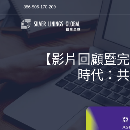
跳
+886-906-170-209
至
主
要
內
容
【影片回顧暨完
時代：共