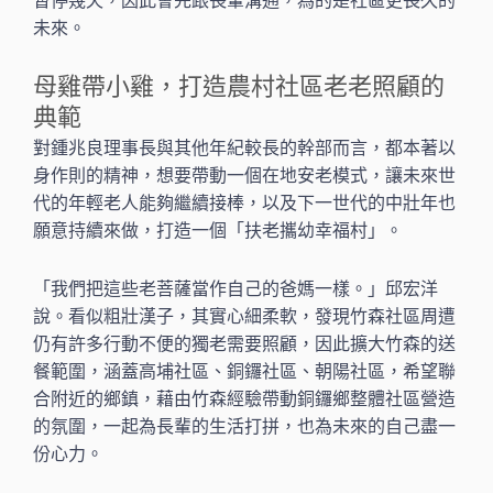
暫停幾天，因此會先跟長輩溝通，為的是社區更長久的
未來。
母雞帶小雞，打造農村社區老老照顧的
典範
對鍾兆良理事長與其他年紀較長的幹部而言，都本著以
身作則的精神，想要帶動一個在地安老模式，讓未來世
代的年輕老人能夠繼續接棒，以及下一世代的中壯年也
願意持續來做，打造一個「扶老攜幼幸福村」。
「我們把這些老菩薩當作自己的爸媽一樣。」邱宏洋
說。看似粗壯漢子，其實心細柔軟，發現竹森社區周遭
仍有許多行動不便的獨老需要照顧，因此擴大竹森的送
餐範圍，涵蓋高埔社區、銅鑼社區、朝陽社區，希望聯
合附近的鄉鎮，藉由竹森經驗帶動銅鑼鄉整體社區營造
的氛圍，一起為長輩的生活打拼，也為未來的自己盡一
份心力。