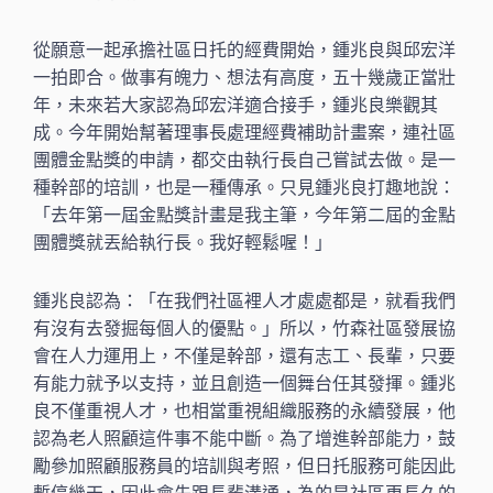
從願意一起承擔社區日托的經費開始，鍾兆良與邱宏洋
一拍即合。做事有魄力、想法有高度，五十幾歲正當壯
年，未來若大家認為邱宏洋適合接手，鍾兆良樂觀其
成。今年開始幫著理事長處理經費補助計畫案，連社區
團體金點獎的申請，都交由執行長自己嘗試去做。是一
種幹部的培訓，也是一種傳承。只見鍾兆良打趣地說：
「去年第一屆金點獎計畫是我主筆，今年第二屆的金點
團體獎就丟給執行長。我好輕鬆喔！」
鍾兆良認為：「在我們社區裡人才處處都是，就看我們
有沒有去發掘每個人的優點。」所以，竹森社區發展協
會在人力運用上，不僅是幹部，還有志工、長輩，只要
有能力就予以支持，並且創造一個舞台任其發揮。鍾兆
良不僅重視人才，也相當重視組織服務的永續發展，他
認為老人照顧這件事不能中斷。為了增進幹部能力，鼓
勵參加照顧服務員的培訓與考照，但日托服務可能因此