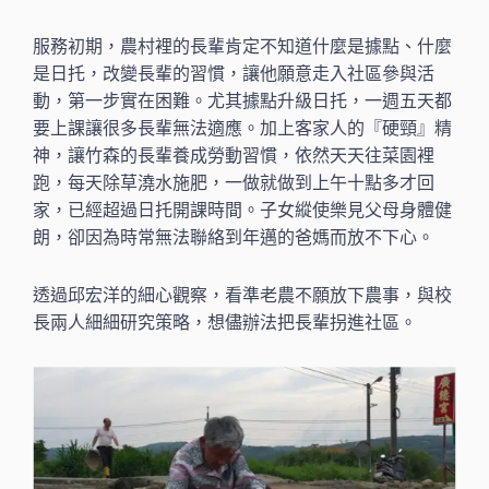
服務初期，農村裡的長輩肯定不知道什麼是據點、什麼
是日托，改變長輩的習慣，讓他願意走入社區參與活
動，第一步實在困難。尤其據點升級日托，一週五天都
要上課讓很多長輩無法適應。加上客家人的『硬頸』精
神，讓竹森的長輩養成勞動習慣，依然天天往菜園裡
跑，每天除草澆水施肥，一做就做到上午十點多才回
家，已經超過日托開課時間。子女縱使樂見父母身體健
朗，卻因為時常無法聯絡到年邁的爸媽而放不下心。
透過邱宏洋的細心觀察，看準老農不願放下農事，與校
長兩人細細研究策略，想儘辦法把長輩拐進社區。