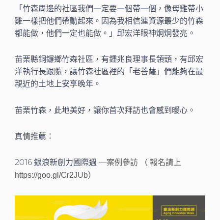
「竹森周邊的社區我們一定要一個帶一個，像母雞帶小
雞一樣把他們帶動起來。因為我相信連資源最少的竹森
都能做，他們一定也能做。」邱宏洋眼神炯炯發亮。
苗栗縣銅鑼鄉竹森社區，有鍾兆良理事長領頭，有邱宏
洋執行長跟隨，讓竹森社區裡的「老菩薩」們能夠在最
親近的土地上安享晚年。
苗栗竹森，此地美好，讓你首次拜訪也會感到暖心。
真情推薦：
2016 銀浪新創力國際週 —
案例參訪 （ 報名請上
https://goo.gl/Cr2JUb）