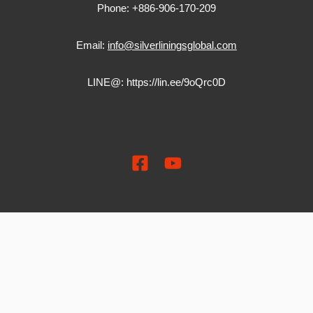
Phone: +886-906-170-209
Email:
info@silverliningsglobal.com
LINE@:
https://lin.ee/9oQrc0D