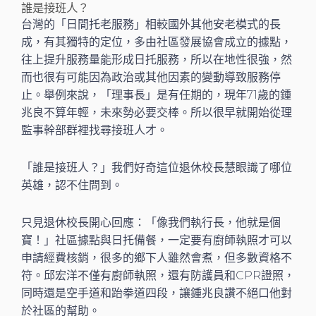
誰是接班人？
台灣的「日間托老服務」相較國外其他安老模式的長
成，有其獨特的定位，多由社區發展協會成立的據點，
往上提升服務量能形成日托服務，所以在地性很強，然
而也很有可能因為政治或其他因素的變動導致服務停
止。舉例來說，「理事長」是有任期的，現年71歲的鍾
兆良不算年輕，未來勢必要交棒。所以很早就開始從理
監事幹部群裡找尋接班人才。
「誰是接班人？」我們好奇這位退休校長慧眼識了哪位
英雄，認不住問到。
只見退休校長開心回應：「像我們執行長，他就是個
寶！」社區據點與日托備餐，一定要有廚師執照才可以
申請經費核銷，很多的鄉下人雖然會煮，但多數資格不
符。邱宏洋不僅有廚師執照，還有防護員和CPR證照，
同時還是空手道和跆拳道四段，讓鍾兆良讚不絕口他對
於社區的幫助。