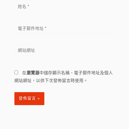
姓
名
*
電
子
郵
網
件
站
地
網
址
址
*
在
瀏覽器
中儲存顯示名稱、電子郵件地址及個人
網站網址，以供下次發佈留言時使用。