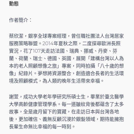
動態
作者簡介：
蔡欣潔，銀享全球專案經理，曾任職社團法人台灣居家
服務策略聯盟。2014年夏秋之際，二度探尋歐洲長照
實況，花了107天走訪法國、瑞典、挪威、丹麥、芬
蘭、荷蘭、瑞士、德國、英國，展開「建構台灣以人為
本的老人照顧想像之旅」專案，同時拍攝「八十歲的想
像」紀錄片。夢想將資源整合，創造適合長者的生活環
境及照顧模式，為人類的晚年生活帶來幸福。
謝萱，成功大學老年學研究所碩士生，畢業於臺北醫學
大學高齡健康管理學系。每一道皺紋背後都蘊含了太多
故事，全是歲月留下的寶藏，在走訪日本與台灣各地
後，更加確信、義無反顧沉浸於銀髮領域，期待能擁抱
長輩生命無比幸福的每一時刻。