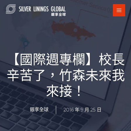
跳
MAI
至
MEN
主
要
內
容
【國際週專欄】校長
辛苦了，竹森未來我
來接！
2016 年 9 月 25 日
銀享全球