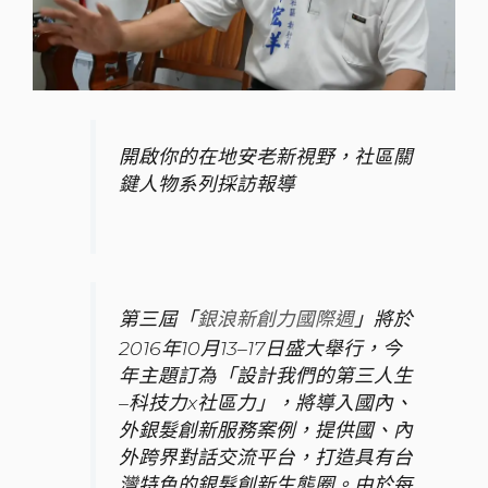
開啟你的在地安老新視野，社區關
鍵人物系列採訪報導
第三屆「
」將於
銀浪新創力國際週
2016年10月13–17日盛大舉行，今
年主題訂為「設計我們的第三人生
–科技力x社區力」，將導入國內、
外銀髮創新服務案例，提供國、內
外跨界對話交流平台，打造具有台
灣特色的銀髮創新生態圈。由於每