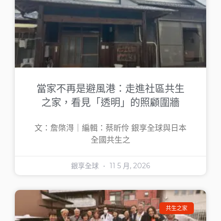
當家不再是避風港：走進社區共生
之家，看見「透明」的照顧圍牆
文：詹棨淂｜編輯：蔡昕伶 銀享全球與日本
全國共生之
銀享全球
11 5 月, 2026
共生之家