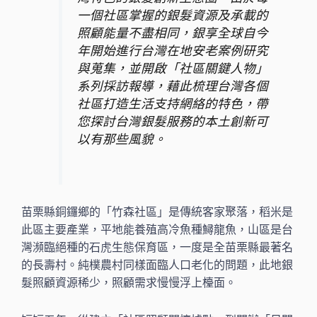
一個社區掌握的銀髮資源及承載的
照顧能量不盡相同，銀享全球自今
年開始進行台灣在地安老案例研究
與蒐集，並開啟「社區關鍵人物」
系列採訪報導，藉此梳理台灣各個
社區打造生活支持網絡的特色，帶
您探討台灣銀髮服務的本土創新可
以有那些風貌。
苗栗縣銅鑼鄉的「竹森社區」是傳統客家聚落，稻米是
此區主要產業，平地能養殖高冷魚種鱘龍魚，山區是台
灣瀕臨絕種的石虎生態保育區，一度是全苗栗縣最著名
的長壽村。純樸農村同樣面臨人口老化的問題，此地銀
髮照顧資源稀少，照顧需求慢慢浮上檯面。