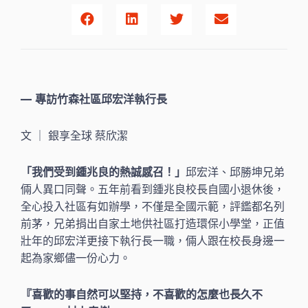
— 專訪竹森社區邱宏洋執行長
文 ｜ 銀享全球 蔡欣潔
「我們受到鍾兆良的熱誠感召！」
邱宏洋、邱勝坤兄弟
倆人異口同聲。五年前看到鍾兆良校長自國小退休後，
全心投入社區有如辦學，不僅是全國示範，評鑑都名列
前茅，兄弟捐出自家土地供社區打造環保小學堂，正值
壯年的邱宏洋更接下執行長一職，倆人跟在校長身邊一
起為家鄉儘一份心力。
『喜歡的事自然可以堅持，不喜歡的怎麼也長久不