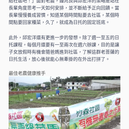
給社區吧！」面對老農，鍾兆良與邱宏洋的策略是站在
長輩角度思考一天如何安排，並不斷給予正向回饋。當
長輩慢慢養成習慣，知道某個時間點要去社區，某個時
間點要回家種菜，久了，就成為日托的固定班底。
此外，邱宏洋還有更進一步的發想。除了週一至五的日
托課程，每個月還要有一至兩次在週六辦課，目的是讓
子女放假時有機會隨爸媽進到社區，了解這群老菩薩的
日托生活，放心後就能心無牽掛的在外出打拼了。
最佳老農健康推手