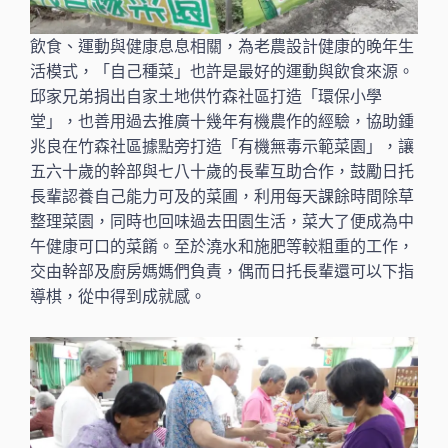
飲食、運動與健康息息相關，為老農設計健康的晚年生
活模式，「自己種菜」也許是最好的運動與飲食來源。
邱家兄弟捐出自家土地供竹森社區打造「環保小學
堂」，也善用過去推廣十幾年有機農作的經驗，協助鍾
兆良在竹森社區據點旁打造「有機無毒示範菜園」，讓
五六十歲的幹部與七八十歲的長輩互助合作，鼓勵日托
長輩認養自己能力可及的菜圃，利用每天課餘時間除草
整理菜園，同時也回味過去田園生活，菜大了便成為中
午健康可口的菜餚。至於澆水和施肥等較粗重的工作，
交由幹部及廚房媽媽們負責，偶而日托長輩還可以下指
導棋，從中得到成就感。