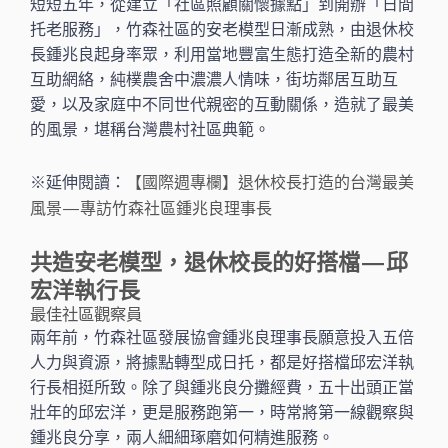
短短五年，從建立「社區照顧關懷據點」到開辦「日間
托老服務」，竹森社區的安老模型日漸成熟，由退休校
長鍾兆良起身率眾，利用當地豐富生態打造全新的農村
互助網絡，純樸農舍中濃濃人情味，街坊鄰居互助互
愛，以及家庭中不同世代親密的互動關係，造就了最美
的風景，堪稱台灣農村社區典範。
※延伸閱讀：
【國際週專欄】退休校長打造的台灣最美
風景 — 專訪竹森社區鍾兆良理事長
共造安老模型，退休校長的好搭檔 — 邱
宏洋執行長
最佳社區觀察員
兩年前，竹森社區發展協會鍾兆良理事長願意投入五倍
人力與資源，將據點轉型成日托，都是好搭檔邱宏洋執
行長相挺所致。除了與鍾兆良分攤經費，五十出頭正當
壯年的邱宏洋，更是服務跑第一，時常將第一線觀察與
鍾兆良分享，兩人細細琢磨如何精進服務。