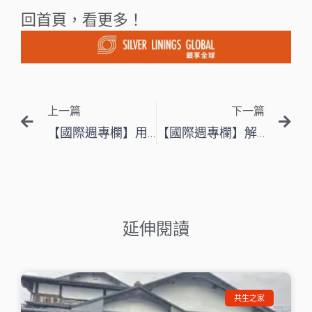
回首頁，看更多！
上一頁
下
上一篇
下一篇
【國際週專欄】用設計與科技，讓失智長輩也能「加好友」 — 專訪回憶錄大富翁設計師鄭雅方
【國際週專欄】解決農村高齡課題，台灣長照革命的先行者
延伸閱讀
共生之家