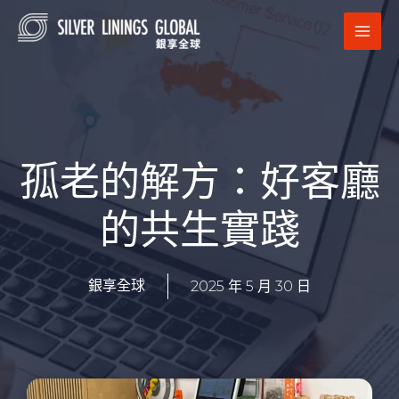
跳
MAI
至
MEN
主
要
內
容
孤老的解方：好客廳
的共生實踐
2025 年 5 月 30 日
銀享全球