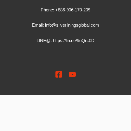
Phone: +886-906-170-209
Email:
info@silverliningsglobal.com
LINE@:
https://lin.ee/9oQrc0D