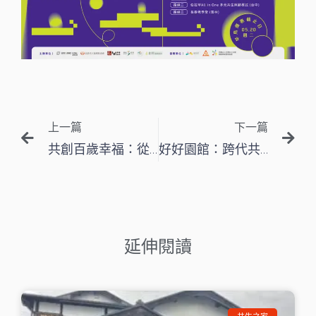
上一頁
下
上一篇
下一篇
共創百歲幸福：從原鄉部落的實踐看見共生社區的無限可能
好好園館：跨代共居共樂的未來藍圖——從台中實驗到亞太啟發
延伸閱讀