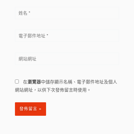
姓
名
*
電
子
郵
網
件
站
地
網
址
址
*
在
瀏覽器
中儲存顯示名稱、電子郵件地址及個人
網站網址，以供下次發佈留言時使用。