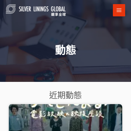
跳
MAI
至
MEN
主
要
內
容
動態
近期動態