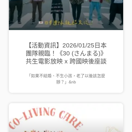
【活動資訊】2026/01/25日本
團隊親臨！《30 (さんまる)》
共生電影放映 x 跨國映後座談
「如果不結婚、不生小孩，老了以後該怎麼
辦？」&nb