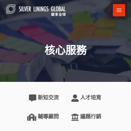
跳
MAI
至
MEN
主
要
內
容
核心服務
新知交流
人才培育
輔導顧問
議題行銷