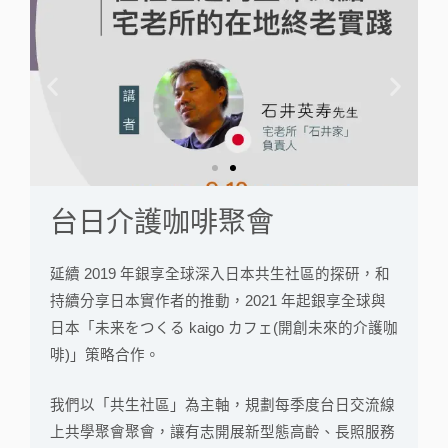
上
下
一
一
篇
篇
台日介護咖啡聚會
延續 2019 年銀享全球深入日本共生社區的探研，和
持續分享日本實作者的推動，2021 年起銀享全球與
日本「未来をつくる kaigo カフェ(開創未來的介護咖
啡)」策略合作。
我們以「共生社區」為主軸，規劃每季度台日交流線
上共學聚會聚會，讓有志開展新型態高齡、長照服務