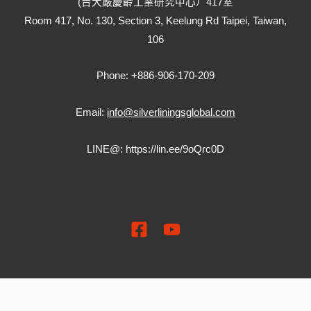
(台大嚴慶齡工業研究中心）417室
Room 417, No. 130, Section 3, Keelung Rd Taipei, Taiwan,
106
Phone: +886-906-170-209
Email:
info@silverliningsglobal.com
LINE@:
https://lin.ee/9oQrc0D