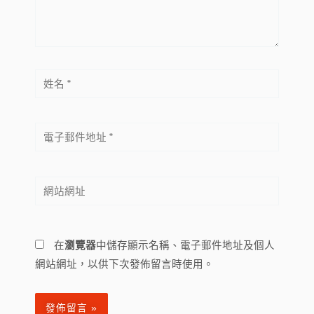
內
容...
姓
名
*
電
子
郵
網
件
站
地
網
址
址
*
在
瀏覽器
中儲存顯示名稱、電子郵件地址及個人
網站網址，以供下次發佈留言時使用。