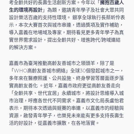
考全齡共好的長壽生活創新方案。今年以「
擁抱百歲人
生的環境再設計
」為題，邀請青年學子及社會大眾共同
設計樂活百歲的支持性環境。 銀享全球執行長蔡昕伶表
示，本次大賽首次與城市串連，透過獎項及實作補助，
導入嘉義在地場域及專家，期待看見更多青年學子為真
實世界需求設計，提出全齡共好、增進跨代/跨域連結
的解決方案。
嘉義市為臺灣推動高齡友善城市之領頭羊，除了是
「WHO高齡友善城市網絡」全球30個發起城市之一，
多年來在醫療照護、公共設施、終身學習等層面逐步落
實高齡友善化 。近年，嘉義市政府更從高齡友善走向
「全齡共享、世代宜居」永續城市，將設計思維導入城
市治理，呼應各世代不同需求。嘉義市文化局長盧怡君
表示，期待本次透過與競賽的串連，以嘉義市的經驗與
資源，啟發青年學子，也樂見未來能有更多支持長壽生
活的好設計，從嘉義市擴散，在各地落實。