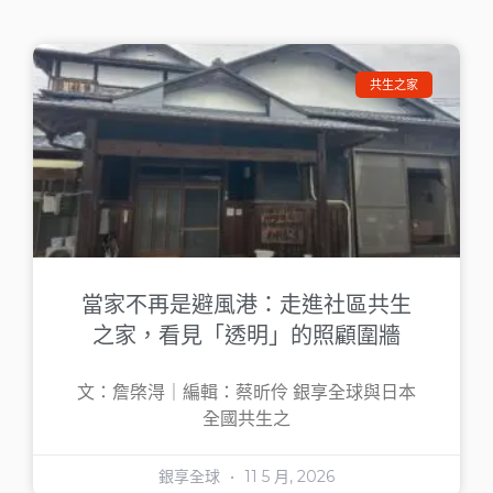
共生之家
當家不再是避風港：走進社區共生
之家，看見「透明」的照顧圍牆
文：詹棨淂｜編輯：蔡昕伶 銀享全球與日本
全國共生之
銀享全球
11 5 月, 2026