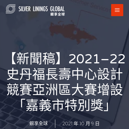
跳
MAI
至
MEN
主
要
內
容
【新聞稿】2021–22
史丹福長壽中心設計
競賽亞洲區大賽增設
「嘉義市特別獎」
2021 年 10 月 9 日
銀享全球