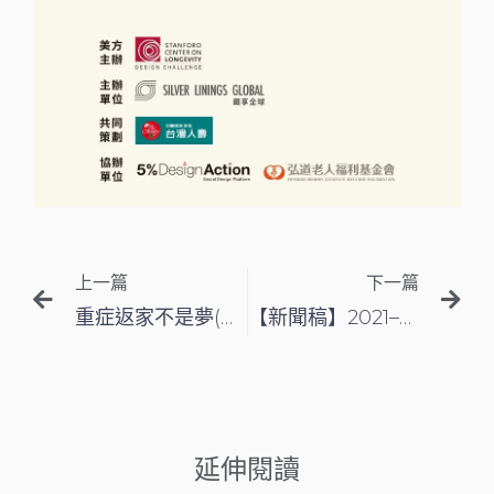
上一頁
下
上一篇
下一篇
重症返家不是夢(二) — 林伯山爺爺掌握復能契機的關鍵
【新聞稿】2021–22史丹福長壽中心設計競賽亞洲區大賽，公布初選入圍團隊
延伸閱讀