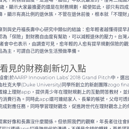
0歲，顯示大家最擔憂的還是在財務規劃，縱使如此，卻只有四
降，顯示有高比例的退休族，不管在退休前後，根本就「不理財
察到與史丹福長壽中心研究中類似的結論：愈年輕者越懂得提早
認為「保險」對財務自由度有幫助，可以減輕退休的壓力。台灣
表記者會中也表示，由調查可見，愈年輕的人愈有提早規劃保險的
品為主，可謂自己的退休生活預做準備。
看見的財務創新切入點
)於AARP Innovation Labs’ 2018 Grand Pitch
大學(Duke University)同學所創立的新創團隊zogo fin
置線上理財app，提供青少年在理財規劃上的互動問答教材，並
的消費行為。同時此app還可連結家人、長輩的帳號，父母可透
完成對應任務，同時學習理財觀念，促進跨世代在理財觀念上的
提案好像和長壽沒什麼關係。但依照我們的觀察，年長者往往會
nce希望可以透過app打造跨世代的溝通，不僅是金錢的轉移，更希