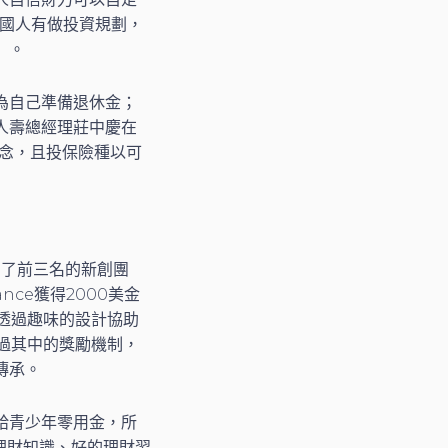
成國人有做投資規劃，
」。
為自己準備退休金；
人壽總經理莊中慶在
觀念，且投保險種以可
中，選出了前三名的新創團
ance獲得2000美金
透過趣味的設計協助
過其中的獎勵機制，
傳承。
給青少年零用金，所
望理財知識、好的理財習