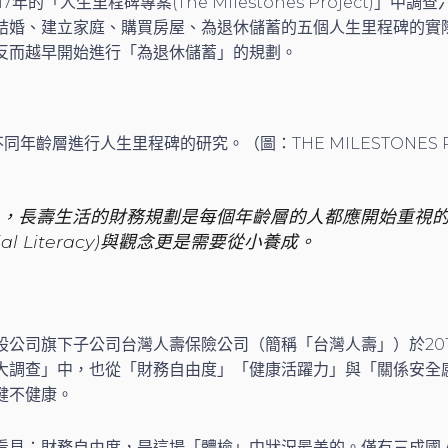
年的「人生里程碑專案(The Milestones Project)」中
結婚、建立家庭、購買房屋、為退休儲蓄的五個人生里程碑的實
反而越早開始進行「為退休儲蓄」的規劃。
年齡層進行人生里程碑的研究。（圖：THE MILESTONES P
，長壽生活的財務規劃是每個年齡層的人都應開始重視
ncial Literacy)與觀念更是需要從小養成。
股公司旗下子公司台灣人壽保險公司（簡稱「台灣人壽」）於20
大調查」中，也從「財務自由度」「健康活躍力」與「關係安全
健不健康。
看見：財務自由度，是這場「體檢」中狀況最差的。僅有三成國