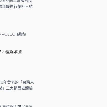
調查六個不同年齡層的民
際年齡進行統計。結
ROJECT網站)
的，理財素養
18年發表的「台灣人
感」三大構面去體檢
人自信財力可以自足