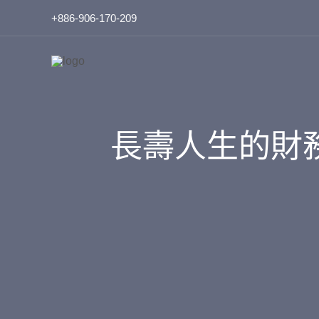
跳
+886-906-170-209
至
主
要
內
容
長壽人生的財