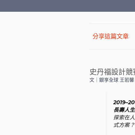
分享這篇文章
史丹福設計競
文｜銀享全球 王若馨
2019
長壽人生
探索在人
式方案？