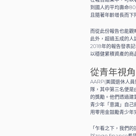
到國人的平均壽命8
且隨著年齡增長而下
而從此份報告也能觀
此外，超過五成的人
2018年的報告發
以穩健累積資產的商
從青年視角
AARP(美國退休人員協會
隊，其中第三名便是由杜克
的獎勵。他們透過建
青少年「意識」自己
用零用金鼓勵青少年
「乍看之下，我們的
以zogo fina