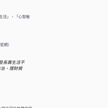
「健康生活」、「心智敏
官網）
但卻是長壽生活不
防治、理財規